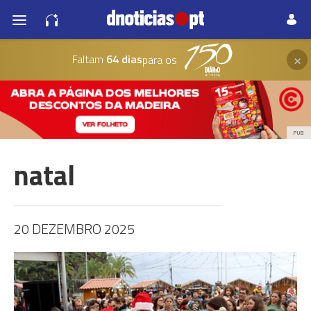
×
Faltam
64 dias
para os
PUB
natal
20 DEZEMBRO 2025