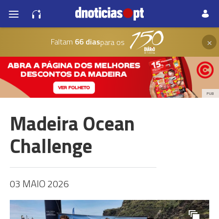
×
Faltam
66 dias
para os
PUB
Madeira Ocean
Challenge
03 MAIO 2026