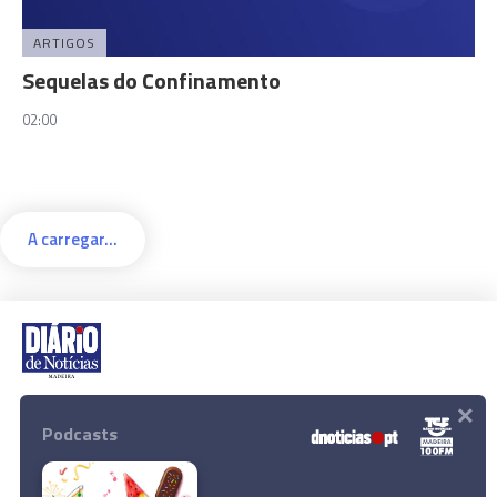
ARTIGOS
Sequelas do Confinamento
02:00
A carregar...
×
Rua Dr. Fernão de Ornelas, 56 - 3º
9054-514 Funchal, Portugal
Podcasts
291 202 300
Download App