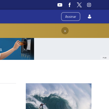
Assinar
×
PUB