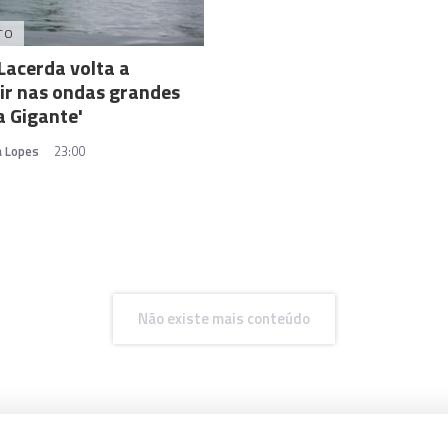
TO
acerda volta a
ir nas ondas grandes
a Gigante'
a Lopes
23:00
Não existe mais conteúdo