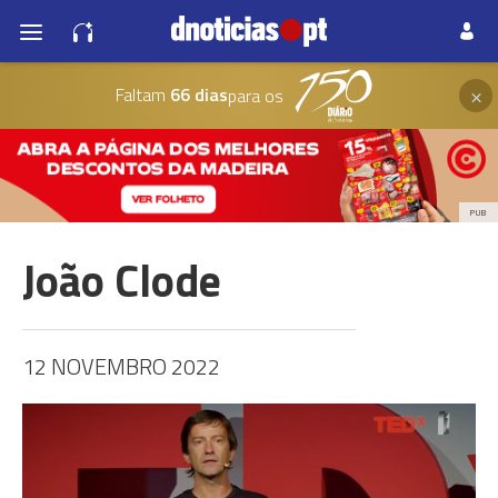
×
Faltam
66 dias
para os
PUB
João Clode
12 NOVEMBRO 2022