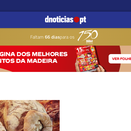
Faltam
66 dias
para os