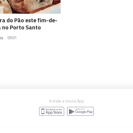
A
ra do Pão este fim-de-
 no Porto Santo
ia
09:01
Instale a nossa App