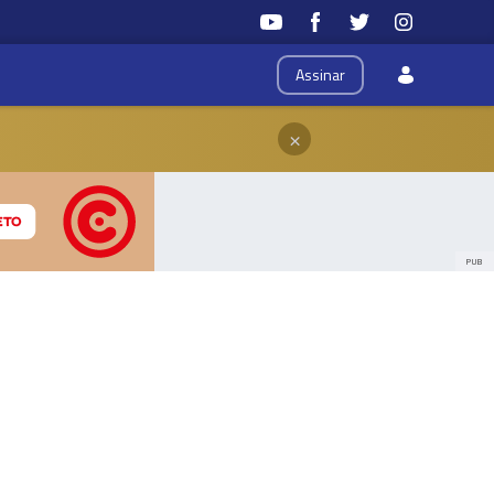
Assinar
×
PUB