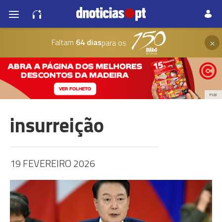
×
Faltam
64 dias
para os
PUB
insurreição
19 FEVEREIRO 2026