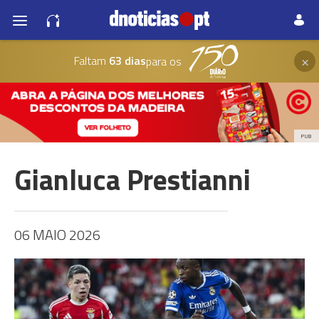
×
Faltam
63 dias
para os
PUB
Gianluca Prestianni
06 MAIO 2026