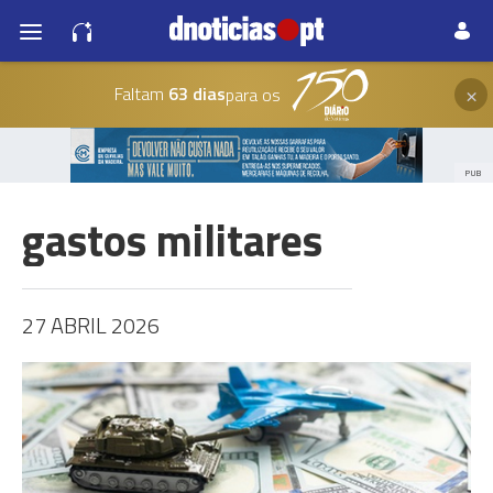
×
Faltam
63 dias
para os
PUB
gastos militares
27 ABRIL 2026