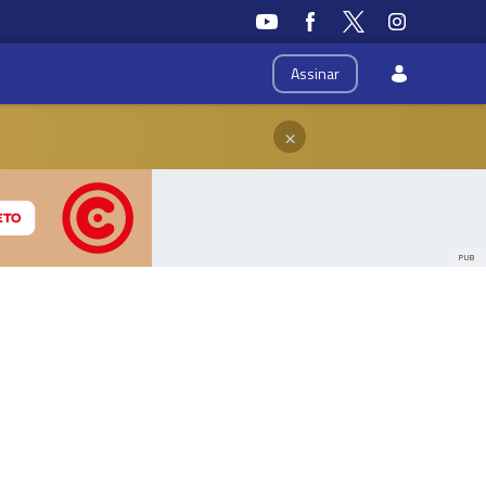
Assinar
×
PUB