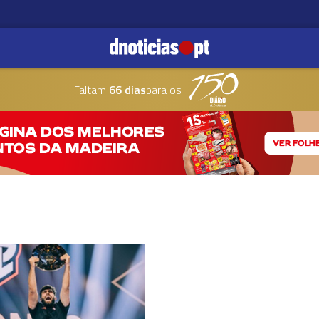
Faltam
66 dias
para os