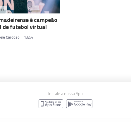
TO
madeirense é campeão
 de futebol virtual
José Cardoso
13:54
Instale a nossa App