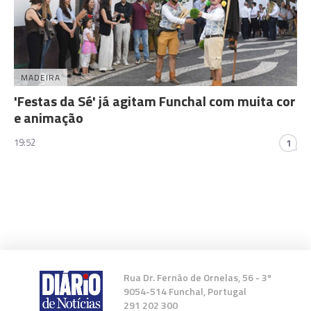
MADEIRA
'Festas da Sé' já agitam Funchal com muita cor
e animação
19:52
1
Rua Dr. Fernão de Ornelas, 56 - 3º
9054-514 Funchal, Portugal
291 202 300