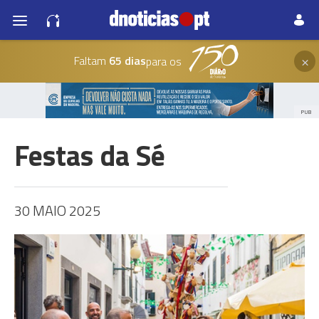
×
Faltam
65 dias
para os
PUB
Festas da Sé
30 MAIO 2025