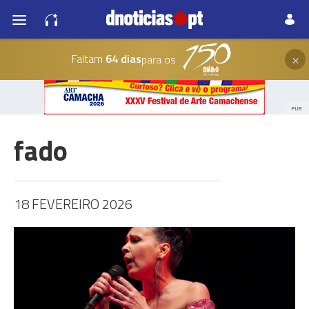
×
Faltam
64 dias
para os
PUB
fado
18 FEVEREIRO 2026