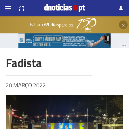
×
Faltam
65 dias
para os
PUB
Fadista
20 MARÇO 2022