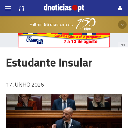
×
Faltam
66 dias
para os
PUB
Estudante Insular
17 JUNHO 2026