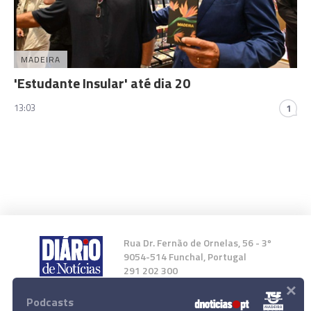
MADEIRA
'Estudante Insular' até dia 20
13:03
1
Rua Dr. Fernão de Ornelas, 56 - 3º
9054-514 Funchal, Portugal
291 202 300
×
Podcasts
Instale a nossa App