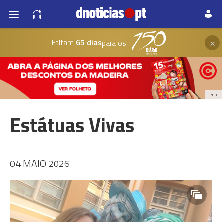
×
Faltam
65 dias
para os
PUB
Estátuas Vivas
04 MAIO 2026