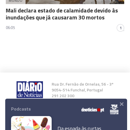
MUNDO
Mali declara estado de calamidade devido às
inundações que já causaram 30 mortos
06:05
1
Rua Dr. Fernão de Ornelas, 56 - 3º
9054-514 Funchal, Portugal
291 202 300
×
Podcasts
Instale a nossa App
Da espada às curtas