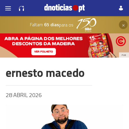
×
Faltam
65 dias
para os
PUB
ernesto macedo
28 ABRIL 2026