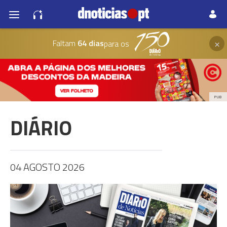
×
Faltam
64 dias
para os
PUB
DIÁRIO
04 AGOSTO 2026