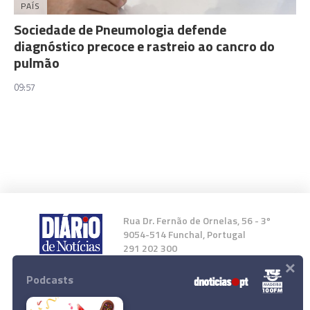
PAÍS
Sociedade de Pneumologia defende
diagnóstico precoce e rastreio ao cancro do
pulmão
09:57
Rua Dr. Fernão de Ornelas, 56 - 3º
9054-514 Funchal, Portugal
291 202 300
×
Podcasts
Instale a nossa App