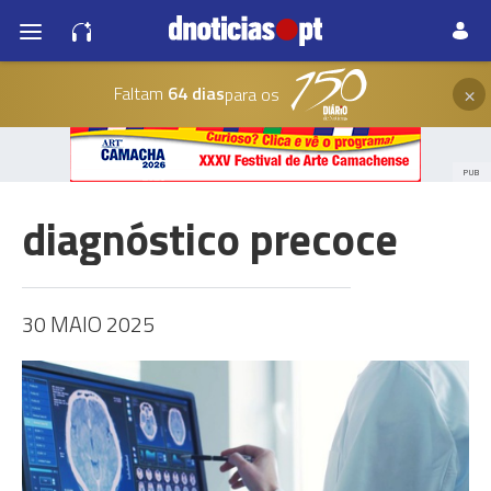
×
Faltam
64 dias
para os
PUB
diagnóstico precoce
30 MAIO 2025