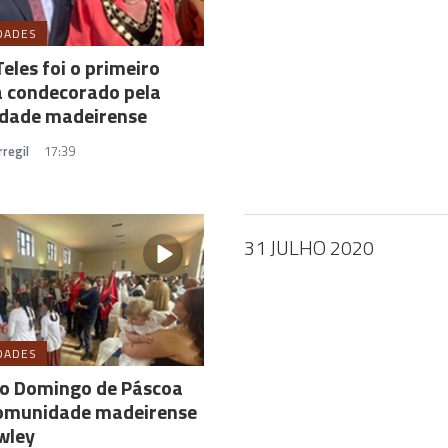
DADES
Teles foi o primeiro
a condecorado pela
dade madeirense
regil
17:39
31 JULHO 2020
DADES
do Domingo de Páscoa
comunidade madeirense
wley