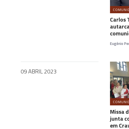
COMUNI
Carlos 
autarc
comuni
Eugénio Per
09 ABRIL 2023
COMUNI
Missa 
junta 
em Cra