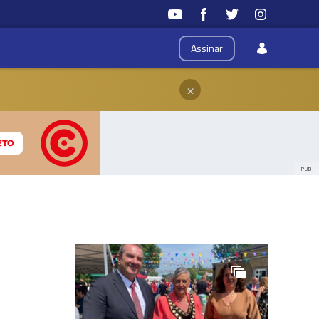
Assinar
×
PUB