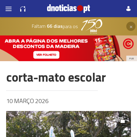
×
Faltam
66 dias
para os
PUB
corta-mato escolar
10 MARÇO 2026