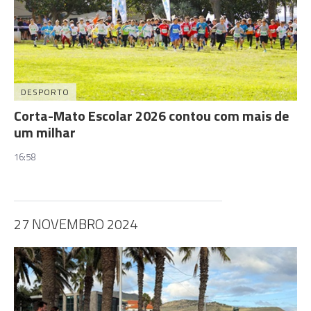
DESPORTO
Corta-Mato Escolar 2026 contou com mais de
um milhar
16:58
27 NOVEMBRO 2024