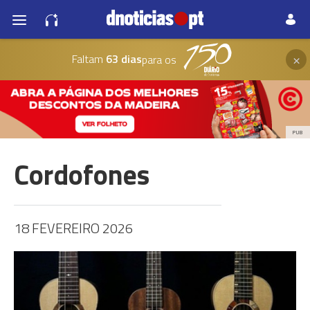
×
Faltam
63 dias
para os
PUB
Cordofones
18 FEVEREIRO 2026