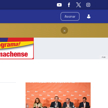
Assinar
×
PUB