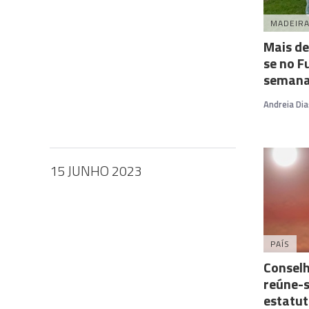
MADEIR
Mais de
se no F
seman
Andreia Dia
15 JUNHO 2023
PAÍS
Conselh
reúne-s
estatut