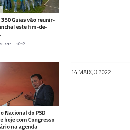
A
 350 Guias vão reunir-
unchal este fim-de-
a
s Ferro
10:52
14 MARÇO 2022
o Nacional do PSD
e hoje com Congresso
ário na agenda