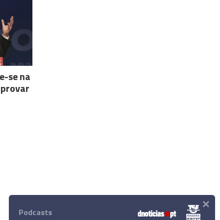
e-se na
aprovar
×
Podcasts