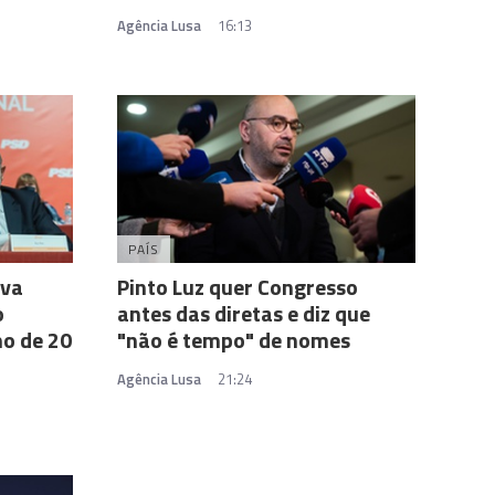
Agência Lusa
16:13
PAÍS
ova
Pinto Luz quer Congresso
o
antes das diretas e diz que
mo de 20
"não é tempo" de nomes
Agência Lusa
21:24