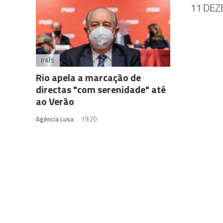
11 DEZ
PAÍS
Rio apela a marcação de
directas "com serenidade" até
ao Verão
Agência Lusa
19:20