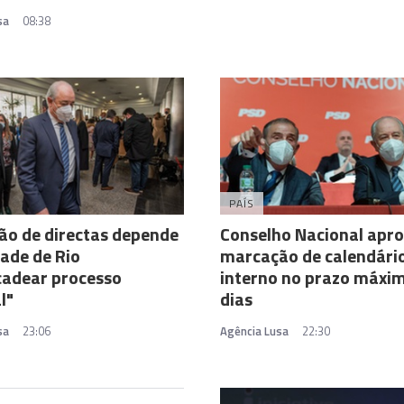
sa
08:38
PAÍS
o de directas depende
Conselho Nacional apr
ade de Rio
marcação de calendári
cadear processo
interno no prazo máxi
l"
dias
sa
23:06
Agência Lusa
22:30