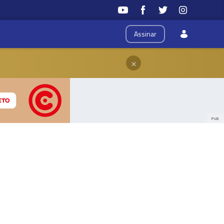
Assinar
×
PUB