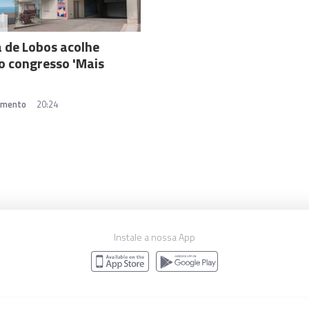
A
 de Lobos acolhe
o congresso 'Mais
amento
20:24
Instale a nossa App