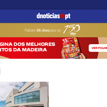
Faltam
66 dias
para os
l