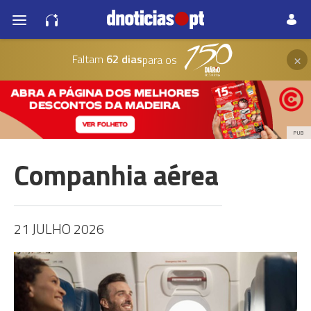
×
Faltam
62 dias
para os
PUB
Companhia aérea
21 JULHO 2026