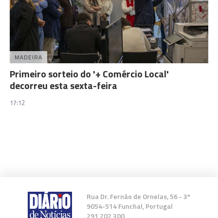
MADEIRA
Primeiro sorteio do '+ Comércio Local'
decorreu esta sexta-feira
17:12
Rua Dr. Fernão de Ornelas, 56 - 3º
9054-514 Funchal, Portugal
291 202 300