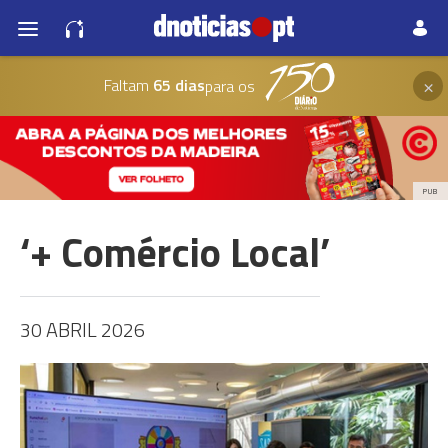
×
Faltam
65 dias
para os
PUB
‘+ Comércio Local’
30 ABRIL 2026