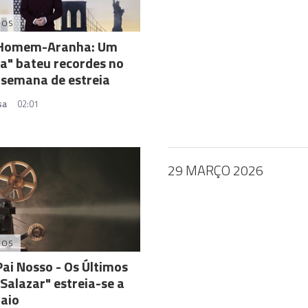
DOS
"Homem-Aranha: Um
a" bateu recordes no
semana de estreia
sa
02:01
29 MARÇO 2026
DOS
Pai Nosso - Os Últimos
 Salazar" estreia-se a
aio