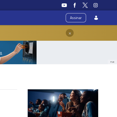
Assinar
×
PUB