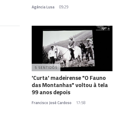
Agência Lusa
09:29
5 SENTIDOS
'Curta' madeirense "O Fauno
das Montanhas" voltou à tela
99 anos depois
Francisco José Cardoso
17:58