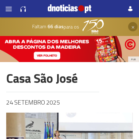
×
Faltam
66 dias
para os
PUB
Casa São José
24 SETEMBRO 2025