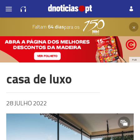
×
Faltam
64 dias
para os
PUB
casa de luxo
28 JULHO 2022