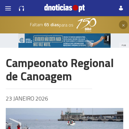
×
Faltam
65 dias
para os
PUB
Campeonato Regional
de Canoagem
23 JANEIRO 2026