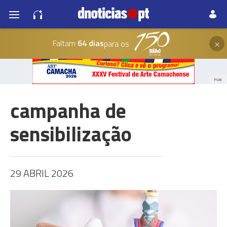
×
Faltam
64 dias
para os
PUB
campanha de
sensibilização
29 ABRIL 2026