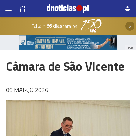
×
Faltam
66 dias
para os
PUB
Câmara de São Vicente
09 MARÇO 2026