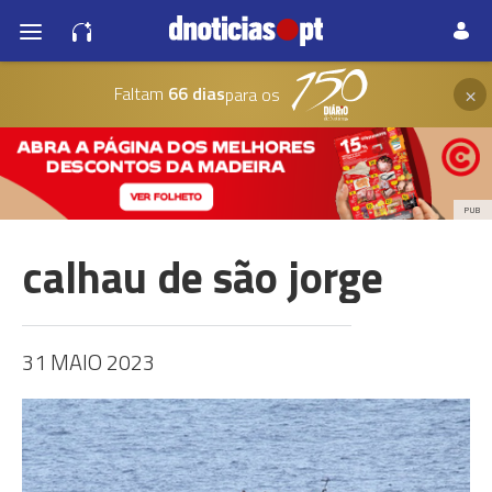
×
Faltam
66 dias
para os
PUB
calhau de são jorge
31 MAIO 2023