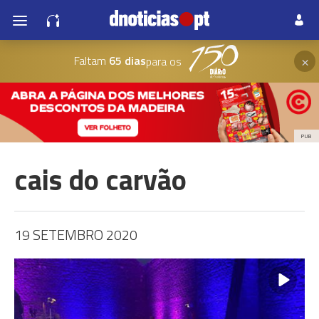
×
Faltam
65 dias
para os
PUB
cais do carvão
19 SETEMBRO 2020