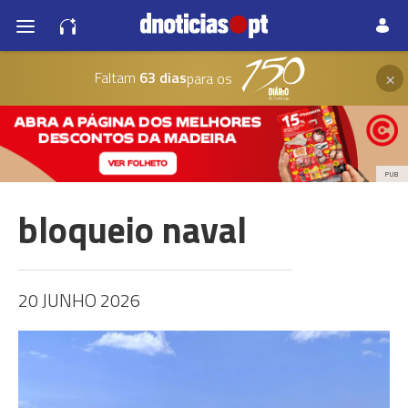
×
Faltam
63 dias
para os
PUB
bloqueio naval
20 JUNHO 2026