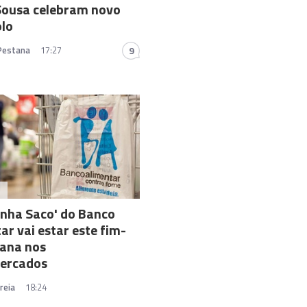
Sousa celebram novo
olo
 Pestana
17:27
9
A
nha Saco' do Banco
ar vai estar este fim-
ana nos
ercados
reia
18:24