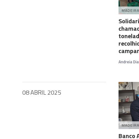
MADEIR
Solidar
chamad
tonelad
recolhi
campa
Andreia Dia
08 ABRIL 2025
MADEIR
Banco A