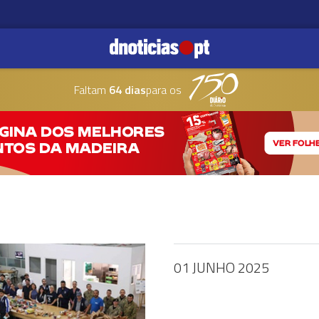
Faltam
64 dias
para os
01 JUNHO 2025