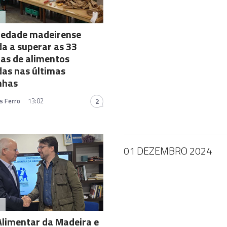
A
iedade madeirense
a a superar as 33
as de alimentos
das nas últimas
nhas
s Ferro
13:02
2
01 DEZEMBRO 2024
A
limentar da Madeira e