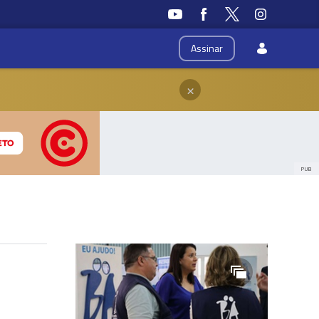
Assinar
×
PUB