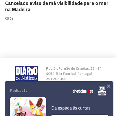
Cancelado aviso de má visibilidade para o mar
na Madeira
09:59
Rua Dr. Fernão de Ornelas, 56 - 3º
9054-514 Funchal, Portugal
291 202 300
×
Podcasts
Instale a nossa App
Da espada às curtas