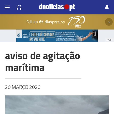
×
Faltam
65 dias
para os
PUB
aviso de agitação
marítima
20 MARÇO 2026