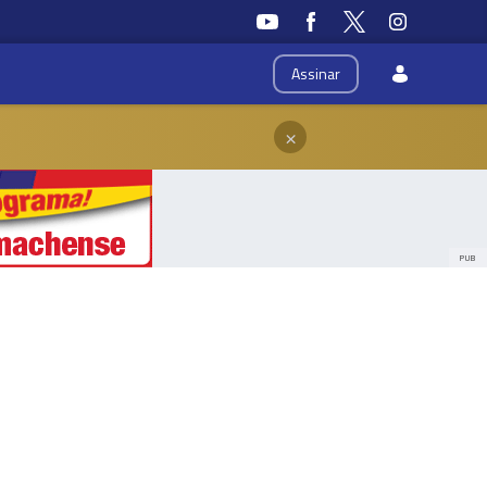
Assinar
×
PUB