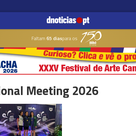
Faltam
65 dias
para os
tional Meeting 2026