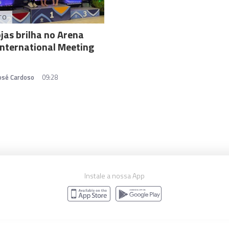
TO
jas brilha no Arena
International Meeting
José Cardoso
09:28
Instale a nossa App