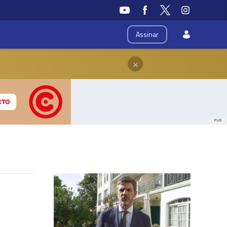
Assinar
×
PUB