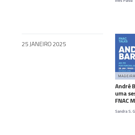
Inês Paiva
25 JANEIRO 2025
MADEIR
André B
uma se
FNAC M
Sandra S. 