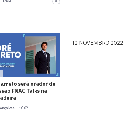
17:32
8
12 NOVEMBRO 2022
A
arreto será orador de
ssão FNAC Talks na
adeira
Gonçalves
16:02