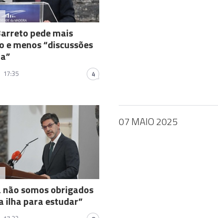
A
arreto pede mais
o e menos “discussões
la”
17:35
4
07 MAIO 2025
A
á não somos obrigados
da ilha para estudar”