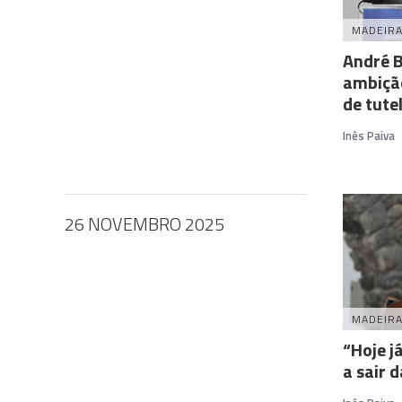
MADEIR
André B
ambiçã
de tute
Inês Paiva
26 NOVEMBRO 2025
MADEIR
“Hoje j
a sair 