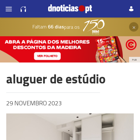
×
Faltam
66 dias
para os
PUB
aluguer de estúdio
29 NOVEMBRO 2023