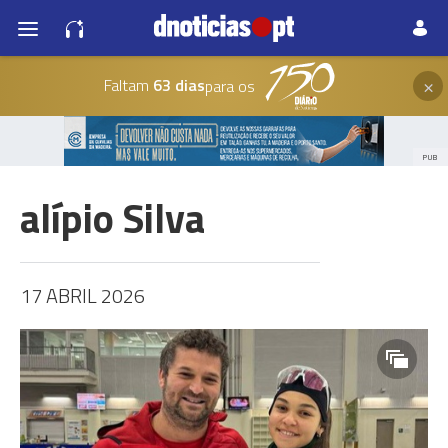
×
Faltam
63 dias
para os
PUB
alípio Silva
17 ABRIL 2026