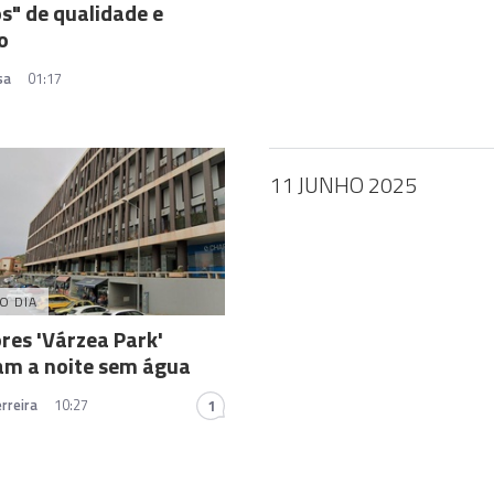
s" de qualidade e
o
sa
01:17
11 JUNHO 2025
O DIA
es 'Várzea Park'
am a noite sem água
rreira
10:27
1