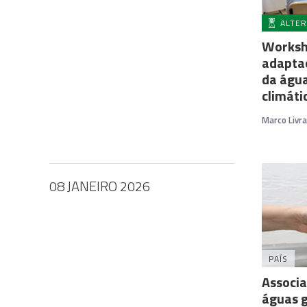
ALTER
Worksh
adaptaç
da água
climáti
Marco Livr
08 JANEIRO 2026
PAÍS
Associa
águas 