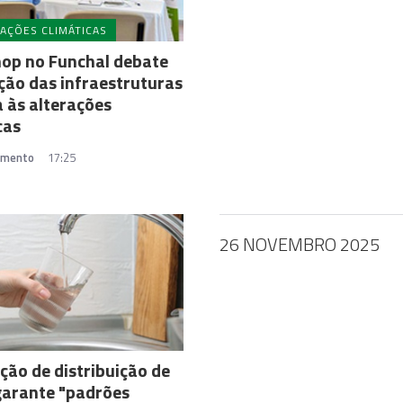
AÇÕES CLIMÁTICAS
op no Funchal debate
ão das infraestruturas
 às alterações
cas
amento
17:25
26 NOVEMBRO 2025
ção de distribuição de
garante "padrões