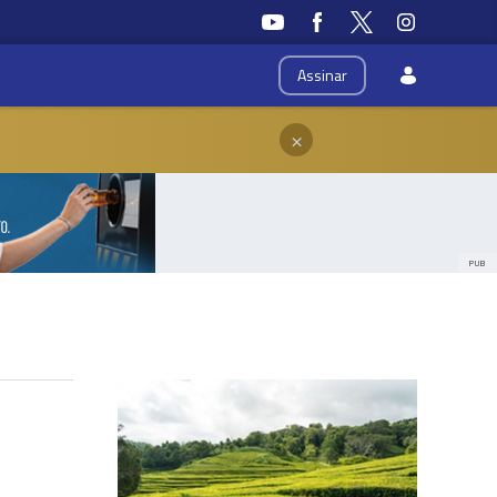
Assinar
×
PUB