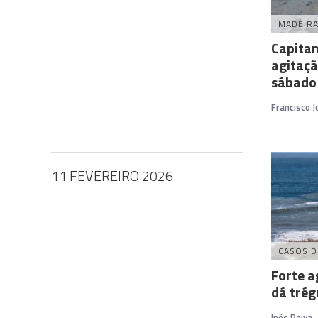
MADEIR
Capitan
agitaçã
sábado
Francisco 
11 FEVEREIRO 2026
CASOS D
Forte a
dá trég
Inês Paiva