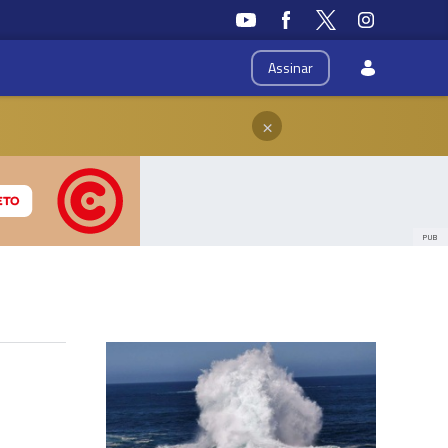
Assinar
×
PUB