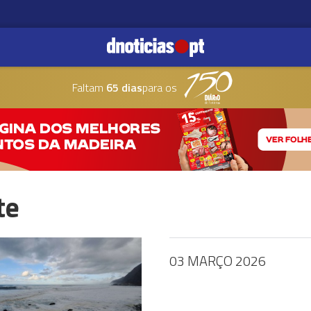
Faltam
65 dias
para os
te
03 MARÇO 2026