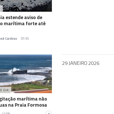
A
ia estende aviso de
o marítima forte até
José Cardoso
07:35
29 JANEIRO 2026
O DIA
gitação marítima não
uas na Praia Formosa
12:09
1