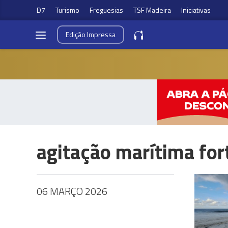
D7
Turismo
Freguesias
TSF Madeira
Iniciativas
Edição
Impressa
agitação marítima for
06 MARÇO 2026