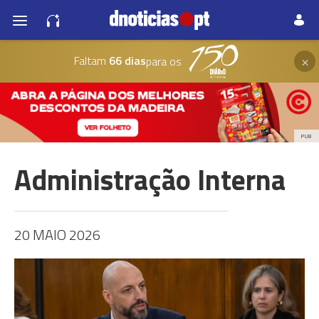
×
Faltam
66 dias
para os
PUB
Administração Interna
20 MAIO 2026