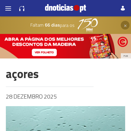
×
Faltam
66 dias
para os
PUB
açores
28 DEZEMBRO 2025