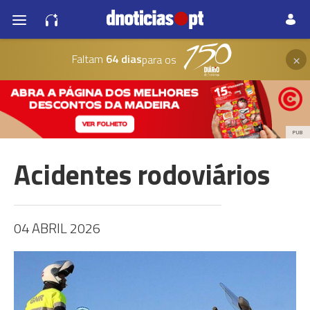
×
Faltam
64 dias
para os
PUB
Acidentes rodoviários
04 ABRIL 2026