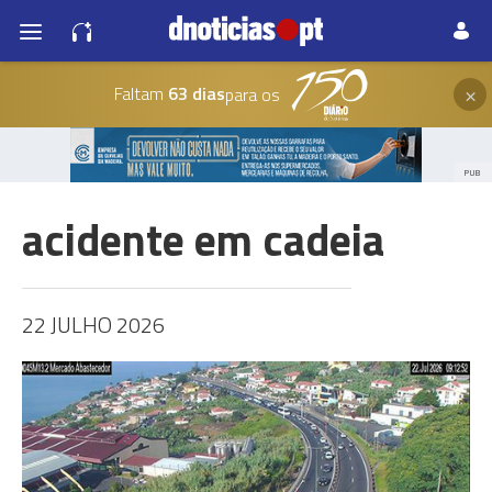
×
Faltam
63 dias
para os
PUB
acidente em cadeia
22 JULHO 2026