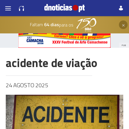
×
Faltam
64 dias
para os
PUB
acidente de viação
24 AGOSTO 2025