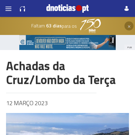
×
Faltam
63 dias
para os
PUB
Achadas da
Cruz/Lombo da Terça
12 MARÇO 2023